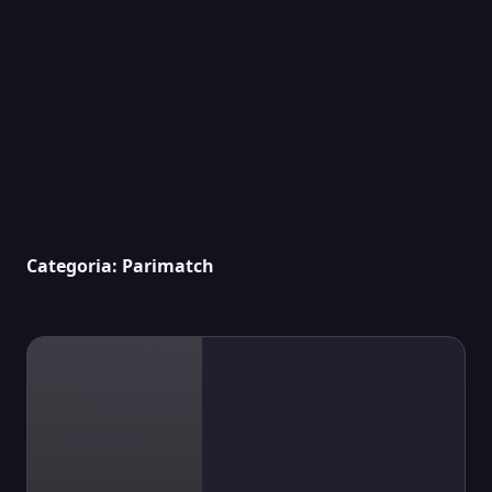
Categoria:
Parimatch