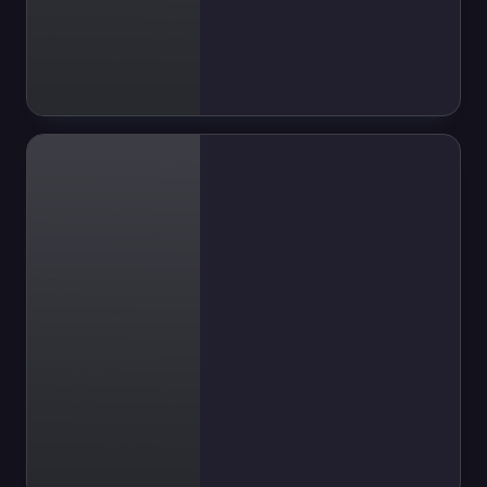
Roulette Erfahrung Deutschland – Alles,
was Sie wissen müssen
Als langjähriger Roulette-Spieler mit 15 Jahren
Erfahrung in Online-Casinos habe ich einen
tiefen Einblick in das Spiel Roulette...