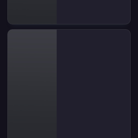
Expert Reviews
The newest landscape out of gambling on line
are rapidly growing, and you can 2026 intends
to become...