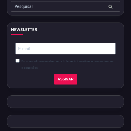
Buscar
por:
NEWSLETTER
Eu concordo em receber seus boletins informativos e com os termos
e condições.
ASSINAR