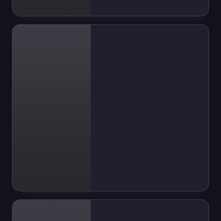
Deset nejlepších webových stránek kasin s
reálným příjmem ve Spojených státech,
které budou mít online hazardní hry v roce
2026
Pokud jde o hry s živými agenty, velké značky
jako Advancement Gambling, Playtech a Ezugi
pracují s novým...
A Probabilidade da Roleta: Um Guia
Completo