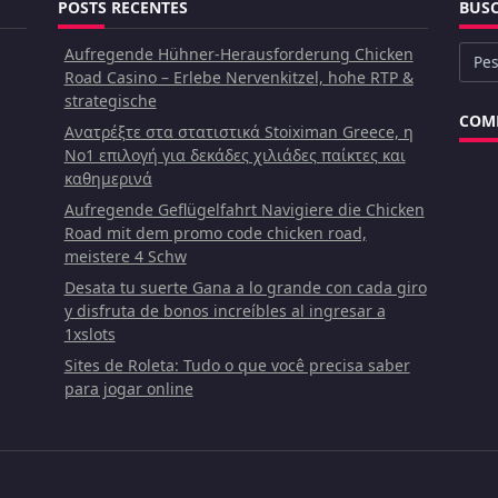
POSTS RECENTES
BUS
Aufregende Hühner-Herausforderung Chicken
Busc
Road Casino – Erlebe Nervenkitzel, hohe RTP &
por:
strategische
COME
Ανατρέξτε στα στατιστικά Stoiximan Greece, η
Νο1 επιλογή για δεκάδες χιλιάδες παίκτες και
καθημερινά
Aufregende Geflügelfahrt Navigiere die Chicken
Road mit dem promo code chicken road,
meistere 4 Schw
Desata tu suerte Gana a lo grande con cada giro
y disfruta de bonos increíbles al ingresar a
1xslots
Sites de Roleta: Tudo o que você precisa saber
para jogar online