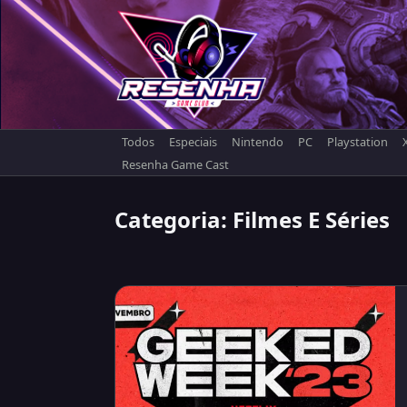
Skip
to
content
Todos
Especiais
Nintendo
PC
Playstation
Resenha Game Cast
Categoria:
Filmes E Séries