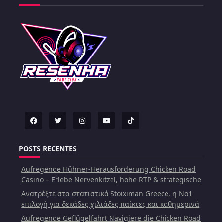
POSTS RECENTES
Aufregende Hühner-Herausforderung Chicken Road
Casino – Erlebe Nervenkitzel, hohe RTP & strategische
Ανατρέξτε στα στατιστικά Stoiximan Greece, η Νο1
επιλογή για δεκάδες χιλιάδες παίκτες και καθημερινά
Aufregende Geflügelfahrt Navigiere die Chicken Road