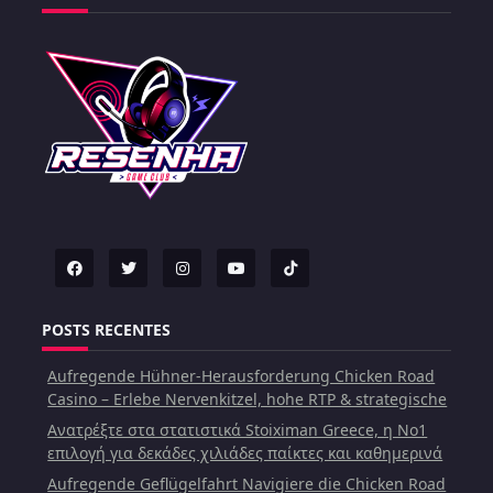
POSTS RECENTES
Aufregende Hühner-Herausforderung Chicken Road
Casino – Erlebe Nervenkitzel, hohe RTP & strategische
Ανατρέξτε στα στατιστικά Stoiximan Greece, η Νο1
επιλογή για δεκάδες χιλιάδες παίκτες και καθημερινά
Aufregende Geflügelfahrt Navigiere die Chicken Road