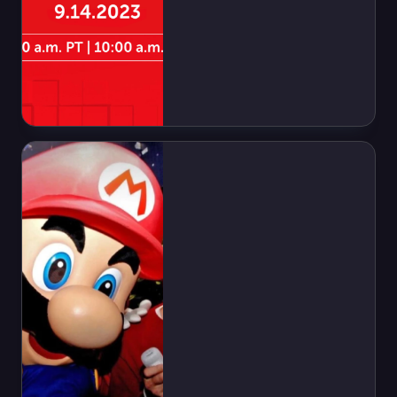
Nintendo Direct: Confira Todos os Anúncios
Confira nossa cobertura completa de todos
os anúncios da última Nintendo Direct, suas
datas de lançamento, trailers e mais!