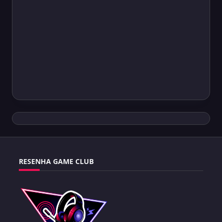
RESENHA GAME CLUB