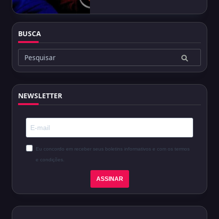
Charles Martinet diz não estar aposentado
BUSCA
Charles Martinet, ex-dublador do Mario, diz
não estar aposentado, mas ainda não saber
Buscar
por:
exatamente o que significa ser embaixador
do Mario.
NEWSLETTER
Eu concordo em receber seus boletins informativos e com os termos
e condições.
ASSINAR