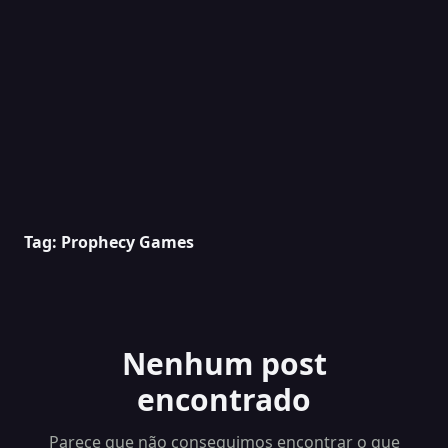
Tag:
Prophecy Games
Nenhum post
encontrado
Parece que não conseguimos encontrar o que