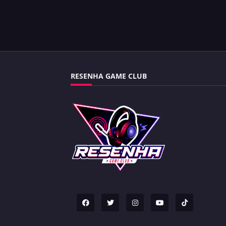
RESENHA GAME CLUB