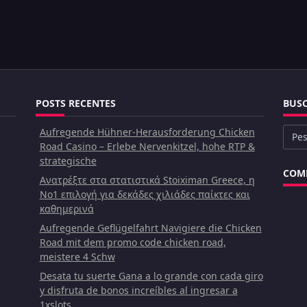
POSTS RECENTES
BUS
Aufregende Hühner-Herausforderung Chicken
Busc
Road Casino – Erlebe Nervenkitzel, hohe RTP &
por:
strategische
COME
Ανατρέξτε στα στατιστικά Stoiximan Greece, η
Νο1 επιλογή για δεκάδες χιλιάδες παίκτες και
καθημερινά
Aufregende Geflügelfahrt Navigiere die Chicken
Road mit dem promo code chicken road,
meistere 4 Schw
Desata tu suerte Gana a lo grande con cada giro
y disfruta de bonos increíbles al ingresar a
1xslots