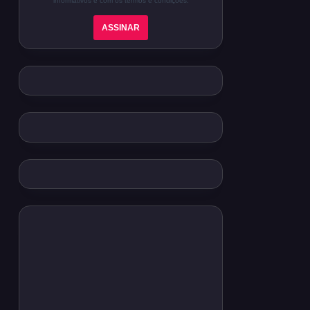
informativos e com os termos e condições.
ASSINAR