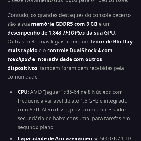
o desenvolvimento dos jogos para o novo console.
Contudo, os grandes destaques do console decerto
são a sua
memória GDDR5 com 8 GB
e um
desempenho de 1.843
TFLOPS/s
da sua GPU
.
Outras melhorias legais, como um
leitor de Blu-Ray
mais rápido
e o
controle DualShock 4 com
touchpad
e interatividade com outros
dispositivos
, também foram bem recebidas pela
comunidade.
CPU
: AMD “Jaguar” x86-64 de 8 Núcleos com
frequência variável de até 1.6 GHz e integrado
com APU. Além disso, possui um processador
secundário de baixo consumo, para tarefas em
segundo plano
Capacidade de Armazenamento
: 500 GB / 1 TB