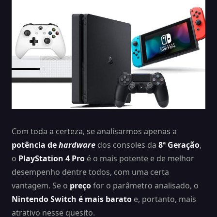
Com toda a certeza, se analisarmos apenas a
potência de
hardware
dos consoles da
8ª Geração
,
o
PlayStation 4 Pro
é o mais potente e de melhor
desempenho dentre todos, com uma certa
vantagem. Se o
preço
for o parâmetro analisado, o
Nintendo Switch é mais barato
e, portanto, mais
atrativo nesse quesito.