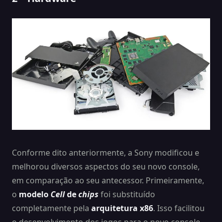
Conforme dito anteriormente, a Sony modificou e
melhorou diversos aspectos do seu novo console,
em comparação ao seu antecessor. Primeiramente,
o
modelo
Cell
de
chips
foi substituído
completamente pela
arquitetura x86
. Isso facilitou