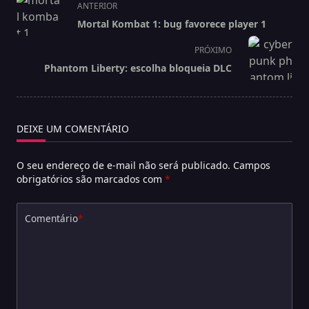
ANTERIOR
class="nav-
Mortal Kombat 1: bug favorece player 1
subtitle
screen-
PRÓXIMO
reader-
Phantom Liberty: escolha bloqueia DLC
text">Página</span>
DEIXE UM COMENTÁRIO
O seu endereço de e-mail não será publicado.
Campos
obrigatórios são marcados com
*
Comentário
*