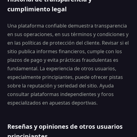
cumplimiento legal
Una plataforma confiable demuestra transparencia
en sus operaciones, en sus términos y condiciones y
en las políticas de protección del cliente. Revisar si el
sitio publica informes financieros, cumple con los
plazos de pago y evita prácticas fraudulentas es
fundamental. La experiencia de otros usuarios,
especialmente principiantes, puede ofrecer pistas
sobre la reputación y seriedad del sitio. Ayuda
consultar plataformas independientes y foros
especializados en apuestas deportivas.
Reseñas y opiniones de otros usuarios
principiantes