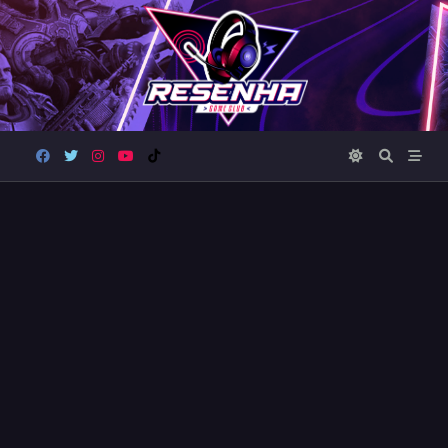
Skip
to
content