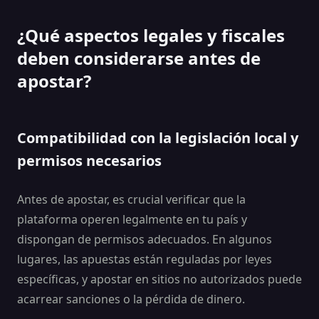
¿Qué aspectos legales y fiscales
deben considerarse antes de
apostar?
Compatibilidad con la legislación local y
permisos necesarios
Antes de apostar, es crucial verificar que la
plataforma operen legalmente en tu país y
dispongan de permisos adecuados. En algunos
lugares, las apuestas están reguladas por leyes
específicas, y apostar en sitios no autorizados puede
acarrear sanciones o la pérdida de dinero.