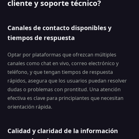
cliente y soporte técnico?
Canales de contacto disponibles y
tiempos de respuesta
Optar por plataformas que ofrezcan múltiples
canales como chat en vivo, correo electrónico y
teléfono, y que tengan tiempos de respuesta
rápidos, asegura que los usuarios puedan resolver
dudas o problemas con prontitud. Una atención
efectiva es clave para principiantes que necesitan
orientación rápida.
Calidad y claridad de la información