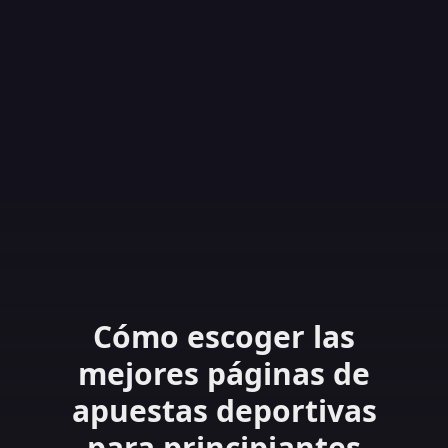
Cómo escoger las
mejores páginas de
apuestas deportivas
para principiantes