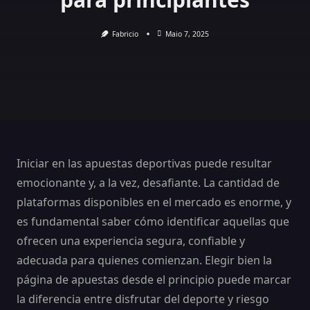
Fabricio
Maio 7, 2025
Iniciar en las apuestas deportivas puede resultar
emocionante y, a la vez, desafiante. La cantidad de
plataformas disponibles en el mercado es enorme, y
es fundamental saber cómo identificar aquellas que
ofrecen una experiencia segura, confiable y
adecuada para quienes comienzan. Elegir bien la
página de apuestas desde el principio puede marcar
la diferencia entre disfrutar del deporte y riesgo