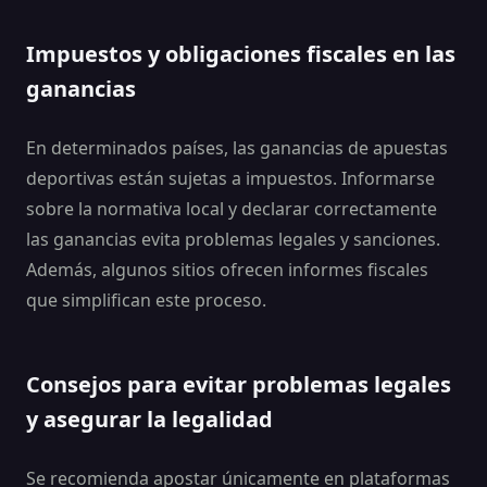
Impuestos y obligaciones fiscales en las
ganancias
En determinados países, las ganancias de apuestas
deportivas están sujetas a impuestos. Informarse
sobre la normativa local y declarar correctamente
las ganancias evita problemas legales y sanciones.
Además, algunos sitios ofrecen informes fiscales
que simplifican este proceso.
Consejos para evitar problemas legales
y asegurar la legalidad
Se recomienda apostar únicamente en plataformas