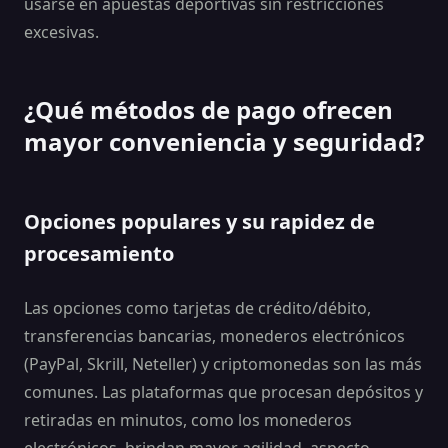
usarse en apuestas deportivas sin restricciones
excesivas.
¿Qué métodos de pago ofrecen
mayor conveniencia y seguridad?
Opciones populares y su rapidez de
procesamiento
Las opciones como tarjetas de crédito/débito,
transferencias bancarias, monederos electrónicos
(PayPal, Skrill, Neteller) y criptomonedas son las más
comunes. Las plataformas que procesan depósitos y
retiradas en minutos, como los monederos