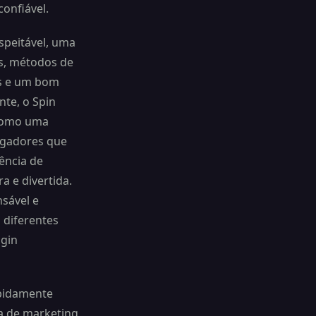
confiável.
speitável, uma
s, métodos de
s e um bom
nte, o Spin
 como uma
ogadores que
ência de
a e divertida.
sável e
 diferentes
ogin
apidamente
ia de marketing