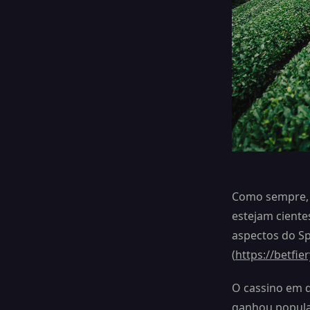
Como sempre, 
estejam ciente
aspectos do Sp
(
https://betfi
O cassino em 
ganhou popular