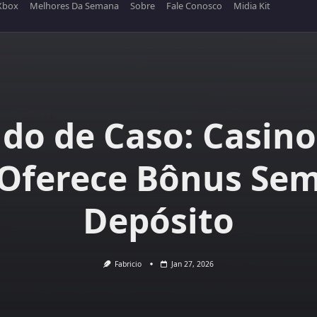
Xbox
Melhores Da Semana
Sobre
Fale Conosco
Midia Kit
do de Caso: Casin
Oferece Bônus Se
Depósito
Fabricio
Jan 27, 2026