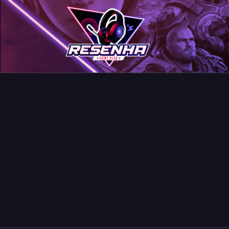
Skip
to
content