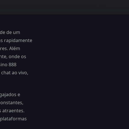
dade de um
mas rapidamente
res. Além
nte, onde os
ino 888
 chat ao vivo,
gajados e
constantes,
 atraentes.
 plataformas