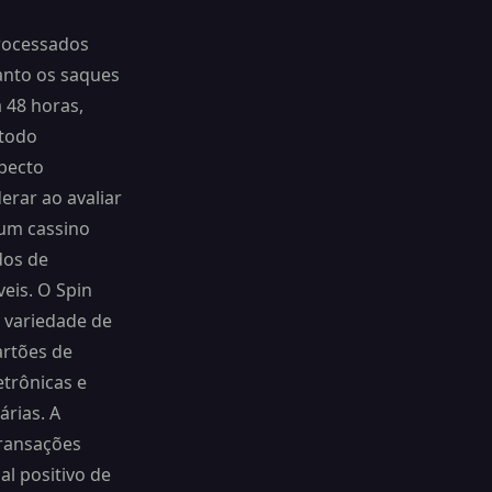
rocessados
nto os saques
 48 horas,
todo
pecto
erar ao avaliar
 um cassino
dos de
eis. O Spin
 variedade de
artões de
etrônicas e
árias. A
transações
al positivo de