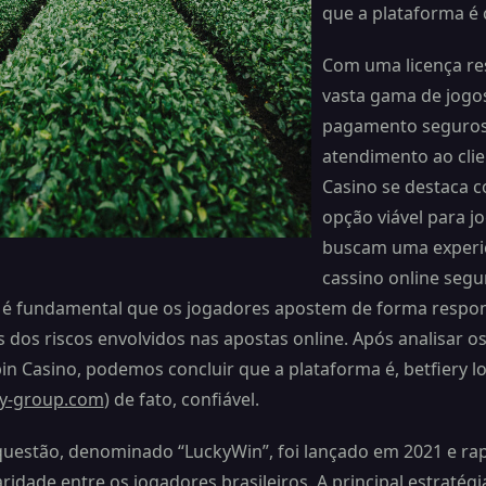
que a plataforma é 
Com uma licença re
vasta gama de jogo
pagamento seguro
atendimento ao clie
Casino se destaca
opção viável para j
buscam uma experi
cassino online segur
é fundamental que os jogadores apostem de forma respon
s dos riscos envolvidos nas apostas online. Após analisar os
in Casino, podemos concluir que a plataforma é, betfiery l
ery-group.com
) de fato, confiável.
questão, denominado “LuckyWin”, foi lançado em 2021 e r
idade entre os jogadores brasileiros. A principal estratég