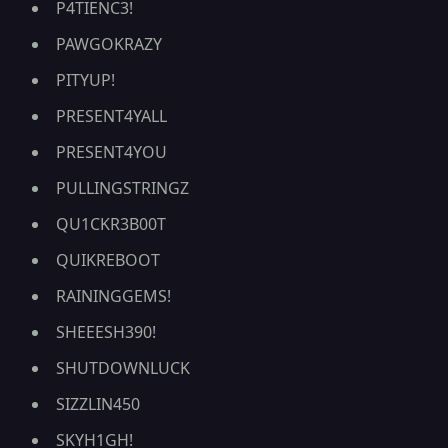
P4TIENC3!
PAWGOKRAZY
PITYUP!
PRESENT4YALL
PRESENT4YOU
PULLINGSTRINGZ
QU1CKR3B00T
QUIKREBOOT
RAININGGEMS!
SHEEESH390!
SHUTDOWNLUCK
SIZZLIN450
SKYH1GH!