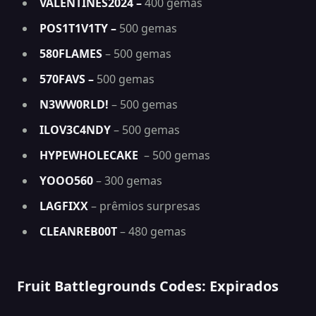
VALENTINES2024 –
400 gemas
POS1T1V1TY –
500 gemas
580FLAMES
– 500 gemas
570FAVS –
500 gemas
N3WW0RLD!
– 500 gemas
ILOV3C4NDY
– 500 gemas
HYPEWHOLECAKE
– 500 gemas
YOOO560
– 300 gemas
LAGFIXX
– prêmios surpresas
CLEANREB00T
– 480 gemas
Fruit Battlegrounds Codes: Expirados