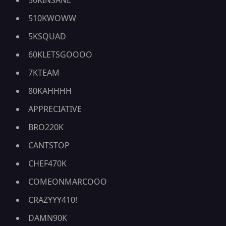
50KINSANE
510KWOWW
5KSQUAD
60KLETSGOOOO
7KTEAM
80KAHHHH
APPRECIATIVE
BRO220K
CANTSTOP
CHEF470K
COMEONMARCOOO
CRAZYYY410!
DAMN90K