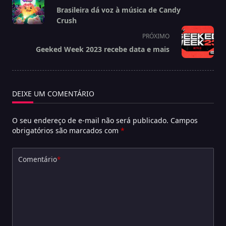
class="nav-
Brasileira dá voz à música de Candy
subtitle
Crush
screen-
PRÓXIMO
reader-
Geeked Week 2023 recebe data e mais
text">Página</span>
DEIXE UM COMENTÁRIO
O seu endereço de e-mail não será publicado.
Campos
obrigatórios são marcados com
*
Comentário
*