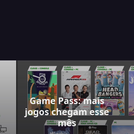
Game Pass: mais
jogos chegam esse
mês