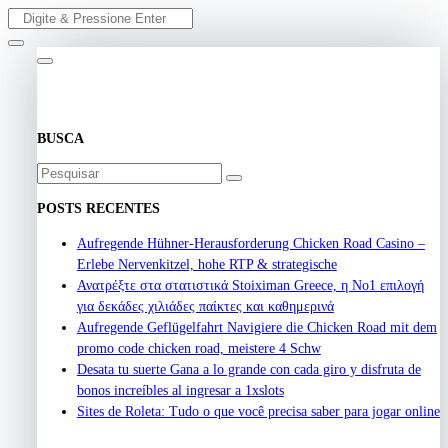
Skip
Buscar
to
por:
content
BUSCA
Buscar
por:
POSTS RECENTES
Aufregende Hühner-Herausforderung Chicken Road Casino –
Erlebe Nervenkitzel, hohe RTP & strategische
Ανατρέξτε στα στατιστικά Stoiximan Greece, η Νο1 επιλογή
για δεκάδες χιλιάδες παίκτες και καθημερινά
Aufregende Geflügelfahrt Navigiere die Chicken Road mit dem
promo code chicken road, meistere 4 Schw
Desata tu suerte Gana a lo grande con cada giro y disfruta de
bonos increíbles al ingresar a 1xslots
Sites de Roleta: Tudo o que você precisa saber para jogar online