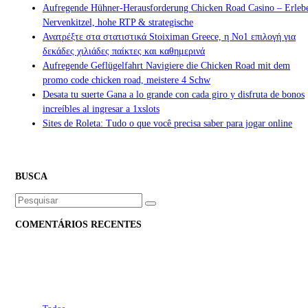
Aufregende Hühner-Herausforderung Chicken Road Casino – Erleb
Nervenkitzel, hohe RTP & strategische
Ανατρέξτε στα στατιστικά Stoiximan Greece, η Νο1 επιλογή για
δεκάδες χιλιάδες παίκτες και καθημερινά
Aufregende Geflügelfahrt Navigiere die Chicken Road mit dem
promo code chicken road, meistere 4 Schw
Desata tu suerte Gana a lo grande con cada giro y disfruta de bonos
increíbles al ingresar a 1xslots
Sites de Roleta: Tudo o que você precisa saber para jogar online
BUSCA
Buscar
por:
COMENTÁRIOS RECENTES