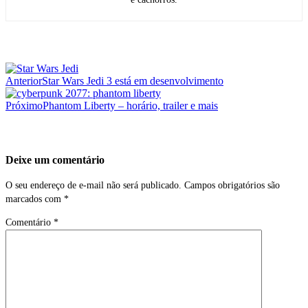
<span
Anterior
Star Wars Jedi 3 está em desenvolvimento
class="nav-
subtitle
Próximo
Phantom Liberty – horário, trailer e mais
screen-
reader-
Deixe um comentário
text">Página</span>
O seu endereço de e-mail não será publicado.
Campos obrigatórios são
marcados com
*
Comentário
*