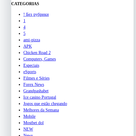
CATEGORIAS
! Без рубрики
1
4
5
ami-pizza
APK
Chicken Road 2
Computers, Games
Especiais
eSports
Filmes e Séries
Forex News
Grandpashabet
Ice casino Portugal
Jogos que estão chegando
Melhores da Semana
Mobile
Mostbet dol
NEW
News