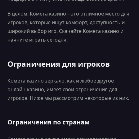
В целом, Комета казино – это отличное место для
игроков, которые ищут комфорт, доступность и
широкий выбор игр. Скачайте Комета казино и
начните играть сегодня!
Ограничения для игроков
Комета казино зеркало, как и любое другое
онлайн-казино, имеет свои ограничения для
игроков. Ниже мы рассмотрим некоторые из них.
Ограничения по странам