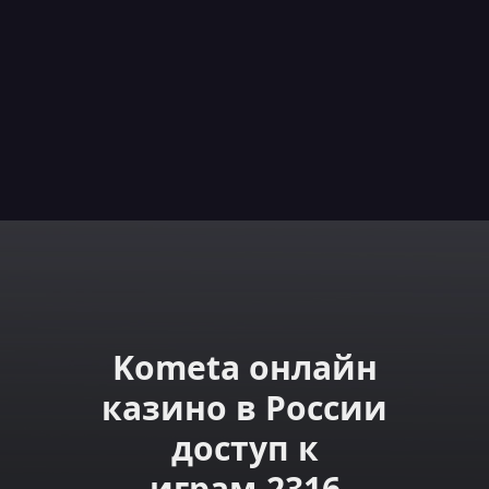
Kometa онлайн
казино в России
доступ к
играм.2316