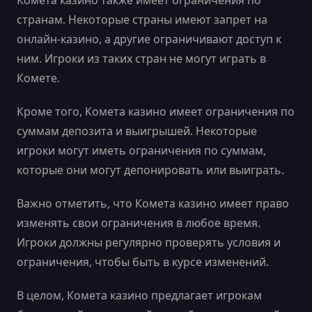
Комета казино также имеет ограничения по
странам. Некоторые страны имеют запрет на
онлайн-казино, а другие ограничивают доступ к
ним. Игроки из таких стран не могут играть в
Комете.
Кроме того, Комета казино имеет ограничения по
суммам депозита и выигрышей. Некоторые
игроки могут иметь ограничения по суммам,
которые они могут депонировать или выиграть.
Важно отметить, что Комета казино имеет право
изменять свои ограничения в любое время.
Игроки должны регулярно проверять условия и
ограничения, чтобы быть в курсе изменений.
В целом, Комета казино предлагает игрокам