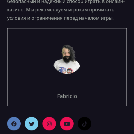
безопасный и надежный способ играть в онлайн-
казино. Мы рекомендуем игрокам прочитать
условия и ограничения перед началом игры.
Fabricio