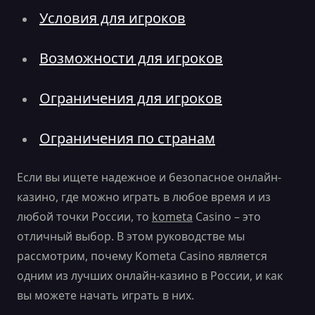
Условия для игроков
Возможности для игроков
Ограничения для игроков
Ограничения по странам
Если вы ищете надежное и безопасное онлайн-
казино, где можно играть в любое время и из
любой точки России, то
kometa
Casino – это
отличный выбор. В этом руководстве мы
рассмотрим, почему Kometa Casino является
одним из лучших онлайн-казино в России, и как
вы можете начать играть в них.