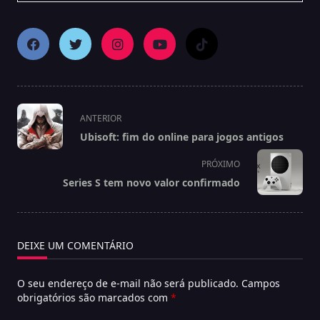
<span
ANTERIOR
class="nav-
Ubisoft: fim do online para jogos antigos
subtitle
screen-
PRÓXIMO
reader-
Series S tem novo valor confirmado
text">Página</span>
DEIXE UM COMENTÁRIO
O seu endereço de e-mail não será publicado.
Campos
obrigatórios são marcados com
*