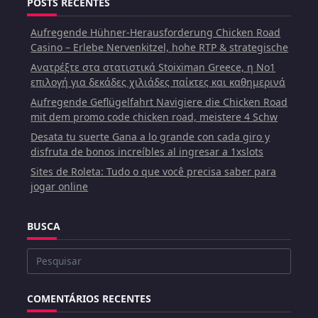
POSTS RECENTES
Aufregende Hühner-Herausforderung Chicken Road
Casino – Erlebe Nervenkitzel, hohe RTP & strategische
Ανατρέξτε στα στατιστικά Stoiximan Greece, η Νο1
επιλογή για δεκάδες χιλιάδες παίκτες και καθημερινά
Aufregende Geflügelfahrt Navigiere die Chicken Road
mit dem promo code chicken road, meistere 4 Schw
Desata tu suerte Gana a lo grande con cada giro y
disfruta de bonos increíbles al ingresar a 1xslots
Sites de Roleta: Tudo o que você precisa saber para
jogar online
BUSCA
Buscar
por:
COMENTÁRIOS RECENTES