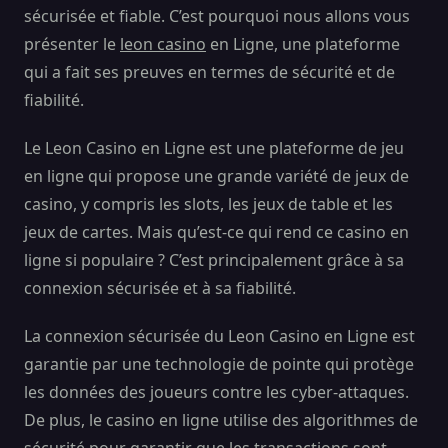
sécurisée et fiable. C’est pourquoi nous allons vous
présenter le
leon casino
en Ligne, une plateforme
qui a fait ses preuves en termes de sécurité et de
fiabilité.
Le Leon Casino en Ligne est une plateforme de jeu
en ligne qui propose une grande variété de jeux de
casino, y compris les slots, les jeux de table et les
jeux de cartes. Mais qu’est-ce qui rend ce casino en
ligne si populaire ? C’est principalement grâce à sa
connexion sécurisée et à sa fiabilité.
La connexion sécurisée du Leon Casino en Ligne est
garantie par une technologie de pointe qui protège
les données des joueurs contre les cyber-attaques.
De plus, le casino en ligne utilise des algorithmes de