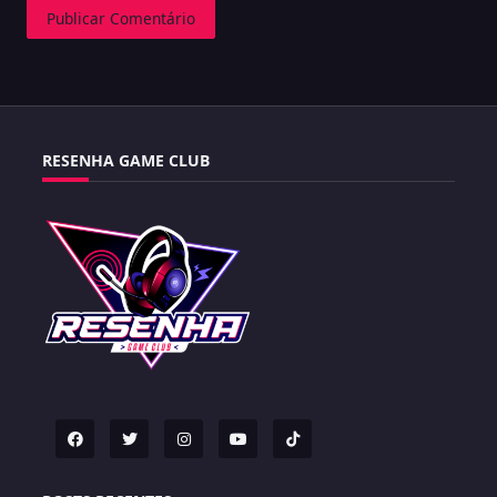
RESENHA GAME CLUB