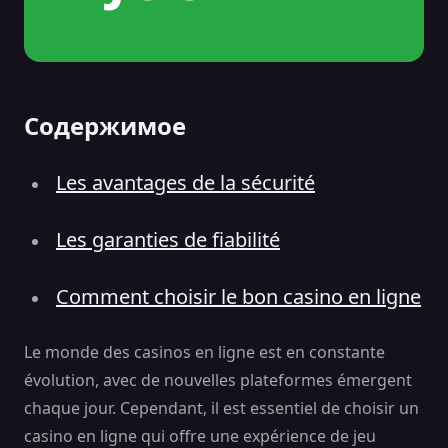
Содержимое
Les avantages de la sécurité
Les garanties de fiabilité
Comment choisir le bon casino en ligne
Le monde des casinos en ligne est en constante
évolution, avec de nouvelles plateformes émergent
chaque jour. Cependant, il est essentiel de choisir un
casino en ligne qui offre une expérience de jeu