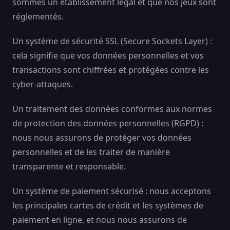
sommes un établissement légal et que nos jeux sont
réglementés.
Un système de sécurité SSL (Secure Sockets Layer) :
cela signifie que vos données personnelles et vos
transactions sont chiffrées et protégées contre les
cyber-attaques.
Un traitement des données conformes aux normes
de protection des données personnelles (RGPD) :
nous nous assurons de protéger vos données
personnelles et de les traiter de manière
transparente et responsable.
Un système de paiement sécurisé : nous acceptons
les principales cartes de crédit et les systèmes de
paiement en ligne, et nous nous assurons de