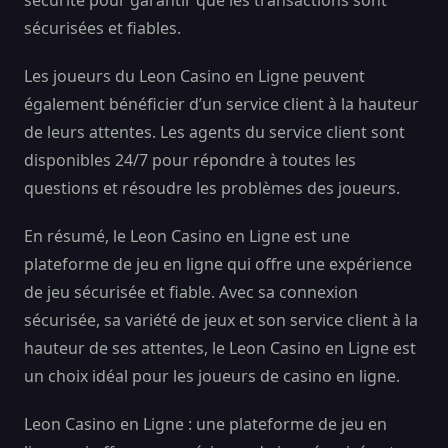
sécurité pour garantir que les transactions sont
sécurisées et fiables.
Les joueurs du Leon Casino en Ligne peuvent
également bénéficier d’un service client à la hauteur
de leurs attentes. Les agents du service client sont
disponibles 24/7 pour répondre à toutes les
questions et résoudre les problèmes des joueurs.
En résumé, le Leon Casino en Ligne est une
plateforme de jeu en ligne qui offre une expérience
de jeu sécurisée et fiable. Avec sa connexion
sécurisée, sa variété de jeux et son service client à la
hauteur de ses attentes, le Leon Casino en Ligne est
un choix idéal pour les joueurs de casino en ligne.
Leon Casino en Ligne : une plateforme de jeu en