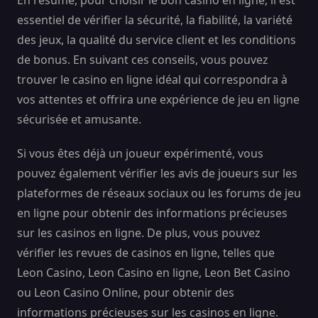
En résumé, pour choisir le bon casino en ligne, il est
essentiel de vérifier la sécurité, la fiabilité, la variété
des jeux, la qualité du service client et les conditions
de bonus. En suivant ces conseils, vous pouvez
trouver le casino en ligne idéal qui correspondra à
vos attentes et offrira une expérience de jeu en ligne
sécurisée et amusante.
Si vous êtes déjà un joueur expérimenté, vous
pouvez également vérifier les avis de joueurs sur les
plateformes de réseaux sociaux ou les forums de jeu
en ligne pour obtenir des informations précieuses
sur les casinos en ligne. De plus, vous pouvez
vérifier les revues de casinos en ligne, telles que
Leon Casino, Leon Casino en ligne, Leon Bet Casino
ou Leon Casino Online, pour obtenir des
informations précieuses sur les casinos en ligne.