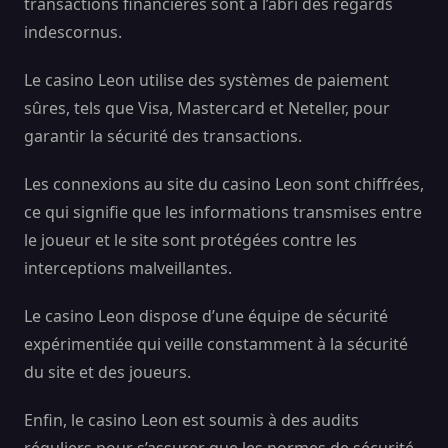
transactions financières sont à l’abri des regards
indescornus.
Le casino Leon utilise des systèmes de paiement
sûres, tels que Visa, Mastercard et Neteller, pour
garantir la sécurité des transactions.
Les connexions au site du casino Leon sont chiffrées,
ce qui signifie que les informations transmises entre
le joueur et le site sont protégées contre les
interceptions malveillantes.
Le casino Leon dispose d’une équipe de sécurité
expérimentiée qui veille constamment à la sécurité
du site et des joueurs.
Enfin, le casino Leon est soumis à des audits