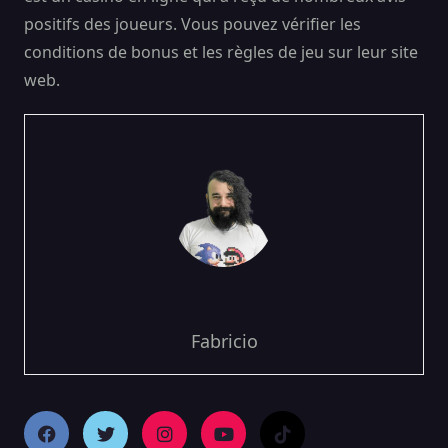
positifs des joueurs. Vous pouvez vérifier les
conditions de bonus et les règles de jeu sur leur site
web.
Fabricio