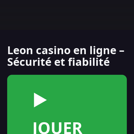
Leon casino en ligne –
Sécurité et fiabilité
▶️
JOUER