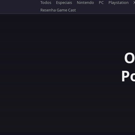
Todos
Especiais
Nintendo
PC
Playstation
Resenha Game Cast
O
P