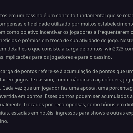
tos em um cassino é um conceito fundamental que se rela
ompensas e fidelidade utilizado por muitos estabeleciment
em como objetivo incentivar os jogadores a frequentarem o
efícios e prêmios em troca de sua atividade de jogo. Neste 
m detalhes o que consiste a carga de pontos,
win2023
com
as implicações para os jogadores e para o cassino.
 carga de pontos refere-se à acumulação de pontos que u
ar em jogos de cassino, como máquinas caça-níqueis, jog
s. Cada vez que um jogador faz uma aposta, uma porcentag
nvertida em pontos. Esses pontos podem ser acumulados a
tualmente, trocados por recompensas, como bônus em dinh
uitas, estadias em hotéis, ingressos para shows e outras ex
ino.