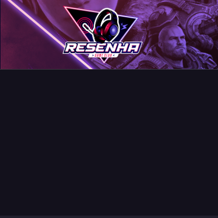
Skip
to
content