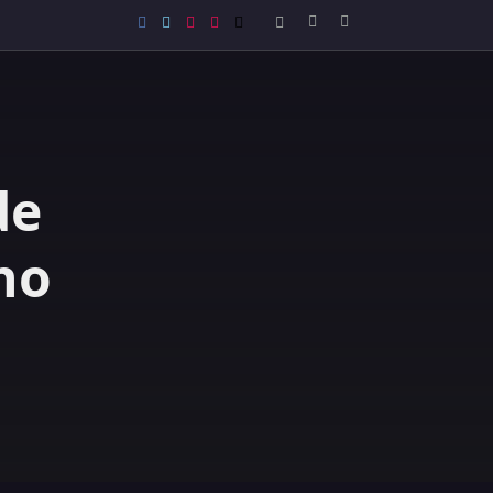
de
no