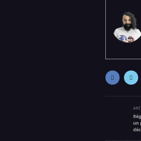
<span
ANT
class="nav-
Rég
subtitle
un 
screen-
déc
reader-