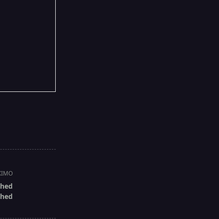
XIMO
dhed
khed