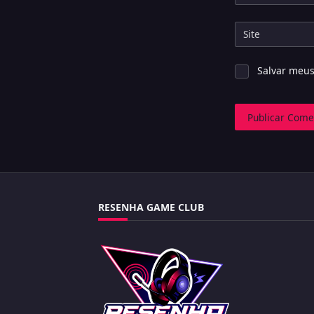
Site
Salvar meus
RESENHA GAME CLUB