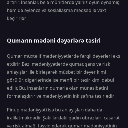
artırır. İnsanlar, belə mühitlərdə yalnız oyun oynamır,
həm də əyləncə və sosiallaşma məqsədilə vaxt
keçirirlər.
Qumarın mədəni dəyərlərə təsiri
Qumar, müxtəlif mədəniyyətlərdə fərqli dəyərləri əks
etdirir. Bəzi mədəniyyətlərdə qumar, şans və risk
anlayışları ilə birləşərək müsbət bir dəyər kimi
görülür, digərlərində isə mənfi bir təsir kimi qəbul
edilir. Bu, insanların qumarla olan münasibətini
formalaşdırır və mədəniyyətin inkişafına təsir edir.
Pinup mədəniyyəti isə bu anlayışları daha da
irəlilətməkdədir. Şəkillərdəki qadın obrazları, cəsarət
və risk almağı təşviq edərək qumar mədəniyyətinin