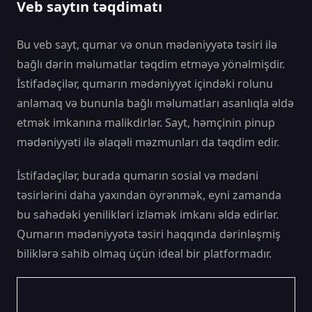
Veb saytın təqdimatı
Bu veb sayt, qumar və onun mədəniyyətə təsiri ilə
bağlı dərin məlumatlar təqdim etməyə yönəlmişdir.
İstifadəçilər, qumarın mədəniyyət içindəki rolunu
anlamaq və bununla bağlı məlumatları asanlıqla əldə
etmək imkanına malikdirlər. Sayt, həmçinin pinup
mədəniyyəti ilə əlaqəli məzmunları da təqdim edir.
İstifadəçilər, burada qumarın sosial və mədəni
təsirlərini daha yaxından öyrənmək, eyni zamanda
bu sahədəki yenilikləri izləmək imkanı əldə edirlər.
Qumarın mədəniyyətə təsiri haqqında dərinləşmiş
biliklərə sahib olmaq üçün ideal bir platformadır.