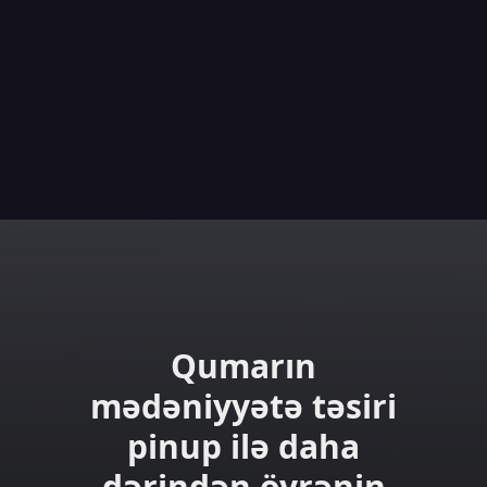
Qumarın
mədəniyyətə təsiri
pinup ilə daha
dərindən öyrənin