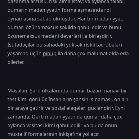
qazanma arzusu, risk alma istəyi və əyləncə tələbi,
qumarın mədəniyyətin formalaşmasında rol
oynamasına səbəb olmuşdur. Hər bir mədəniyyət,
qumarı özünəməxsus şəkildə qəbul edir və bunu
özünəməxsus mədəni dəyərləri ilə birləşdirir.
İstifadəçilər bu sahədəki yüksək riskli təcrübələri
yaşamaq üçün
pinup
ilə daha çox məlumat əldə edə
bilərlər.
Məsələn, Şərq ölkələrində qumar, bəzən mənəvi bir
test kimi görülür. İnsanların şansını sınaması, onları
bir araya gətirir və sosial əlaqələri gücləndirir. Eyni
zamanda, Qərb mədəniyyətində qumar daha çox
əyləncə vasitəsi kimi qəbul edilir və bu da onun
müxtəlif formalarının inkişafına yol açır.