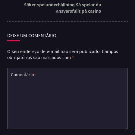
reader-
Säker spelunderhållning Så spelar du
text">Página</span>
ansvarsfullt på casino
DEIXE UM COMENTÁRIO
O seu endereço de e-mail não será publicado.
Campos
obrigatórios são marcados com
*
Comentário
*