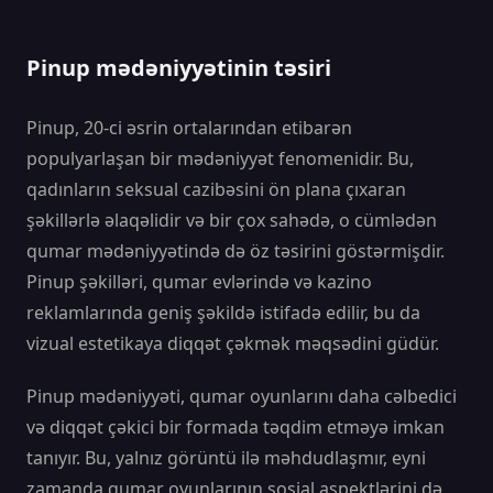
Pinup mədəniyyətinin təsiri
Pinup, 20-ci əsrin ortalarından etibarən
populyarlaşan bir mədəniyyət fenomenidir. Bu,
qadınların seksual cazibəsini ön plana çıxaran
şəkillərlə əlaqəlidir və bir çox sahədə, o cümlədən
qumar mədəniyyətində də öz təsirini göstərmişdir.
Pinup şəkilləri, qumar evlərində və kazino
reklamlarında geniş şəkildə istifadə edilir, bu da
vizual estetikaya diqqət çəkmək məqsədini güdür.
Pinup mədəniyyəti, qumar oyunlarını daha cəlbedici
və diqqət çəkici bir formada təqdim etməyə imkan
tanıyır. Bu, yalnız görüntü ilə məhdudlaşmır, eyni
zamanda qumar oyunlarının sosial aspektlərini də