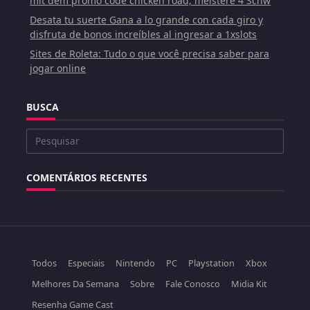
mit dem promo code chicken road, meistere 4 Schw
Desata tu suerte Gana a lo grande con cada giro y
disfruta de bonos increíbles al ingresar a 1xslots
Sites de Roleta: Tudo o que você precisa saber para
jogar online
BUSCA
Buscar
por:
COMENTÁRIOS RECENTES
Todos
Especiais
Nintendo
PC
Playstation
Xbox
Melhores Da Semana
Sobre
Fale Conosco
Midia Kit
Resenha Game Cast