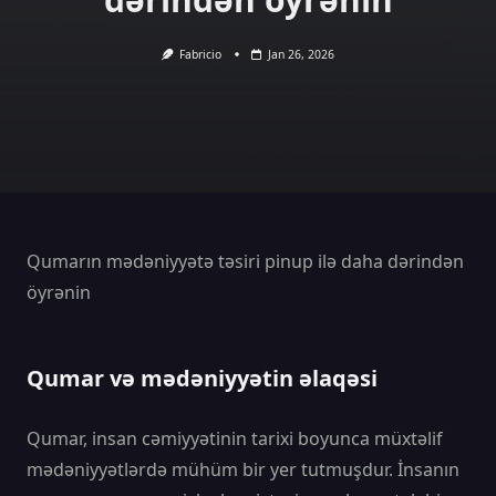
Fabricio
Jan 26, 2026
Qumarın mədəniyyətə təsiri pinup ilə daha dərindən
öyrənin
Qumar və mədəniyyətin əlaqəsi
Qumar, insan cəmiyyətinin tarixi boyunca müxtəlif
mədəniyyətlərdə mühüm bir yer tutmuşdur. İnsanın