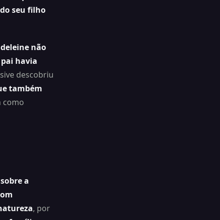
do seu filho
adeleine não
 pai havia
usive descobriu
que também
m como
sobre a
com
natureza
, por