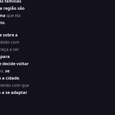
s famílias
a região são
ma
que ela
sto
.
e sobre a
cebido com
meça a ser
 para
e decide voltar
po,
se
 a cidade
.
azendo com que
a a se adaptar