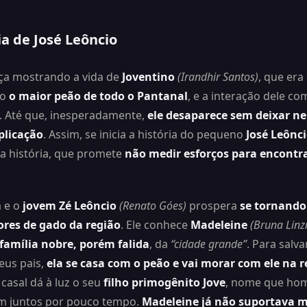
ria de José Leôncio
ça mostrando a vida de
Joventino
(Irandhir Santos)
, que era
mo
o maior peão de todo o Pantanal
, e a interação dele co
. Até que, inesperadamente,
ele desaparece sem deixar 
plicação
. Assim, se inicia a história do pequeno
José Leônc
a história, que promete
não medir esforços para encontra
 e o
jovem Zé Leôncio
(Renato Góes)
prospera
se tornando
ores de gado da região
. Ele conhece
Madeleine
(Bruna Linz
amília nobre, porém falida
, da
“cidade grande”
. Para salva
eus pais,
ela se casa com o peão e vai morar com ele na r
 casal dá à luz o seu
filho primogênito Jove
, nome que hom
em juntos por pouco tempo.
Madeleine já não suportava m