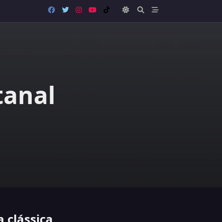
tanal
 clássica