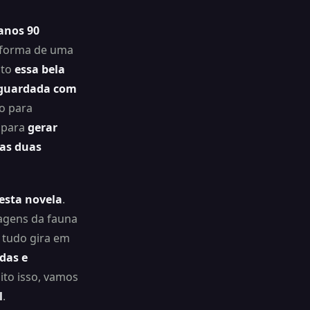
anos 90
 forma de uma
nto
essa bela
u guardada com
o para
 para
gerar
 as duas
esta novela
.
agens da fauna
 tudo gira em
das e
ito isso, vamos
l
.