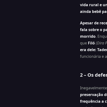
vida rural e u
ainda bebê pa
Apesar de rec
fala sobre o p
morrido
. Enqu
que
Filó
(Dira 
era dele: Tade
funcionária e 
2 – Os defe
Inegavelmente
preservação 
frequência a 