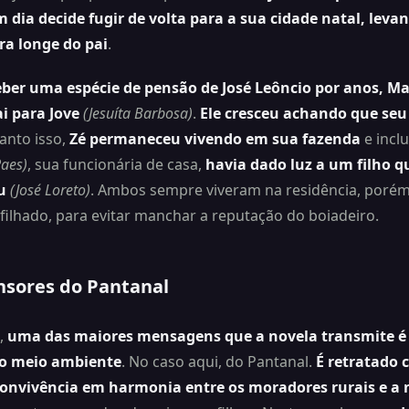
m dia decide fugir de volta para a sua cidade natal, levan
ra longe do pai
.
eber uma espécie de pensão de José Leôncio por anos, M
ai para Jove
(Jesuíta Barbosa)
.
Ele cresceu achando que seu
anto isso,
Zé permaneceu vivendo em sua fazenda
e incl
Paes)
, sua funcionária de casa,
havia dado luz a um filho 
u
(José Loreto)
. Ambos sempre viveram na residência, poré
afilhado, para evitar manchar a reputação do boiadeiro.
nsores do Pantanal
,
uma das maiores mensagens que a novela transmite é 
do meio ambiente
. No caso aqui, do Pantanal.
É retratado 
convivência em harmonia entre os moradores rurais e a 