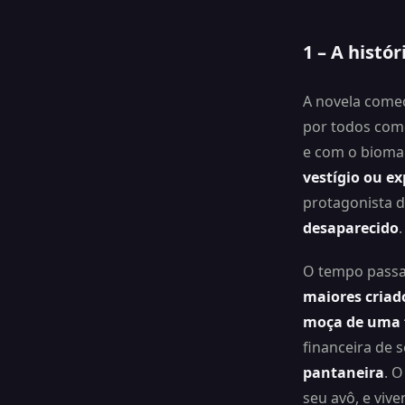
1 – A histó
A novela come
por todos co
e com o bioma
vestígio ou ex
protagonista d
desaparecido
.
O tempo passa
maiores criad
moça de uma f
financeira de s
pantaneira
. O
seu avô, e viv