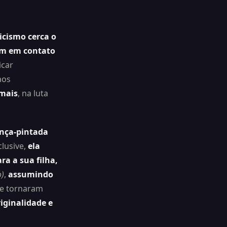
icismo cerca o
em em contato
icar
aos
mais
, na luta
nça-pintada
clusive,
ela
ra a sua filha,
)
,
assumindo
se tornaram
iginalidade e