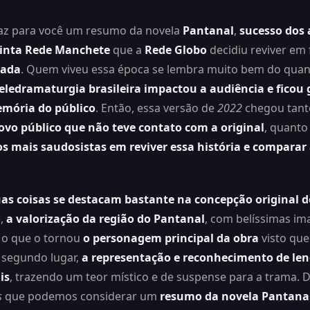
az para você um resumo da novela
Pantanal
,
sucesso dos 
tinta Rede Manchete
que a
Rede Globo
decidiu reviver em
zada
. Quem viveu essa época se lembra muito bem do qua
eledramaturgia brasileira impactou a audiência e fico
mória do público
. Então, essa versão de
2022
chegou tant
vo público que não teve contato com a original
, quanto
os mais saudosistas em reviver essa história e comparar
as coisas se destacam bastante na concepção original d
,
a valorização da região do Pantanal
, com belíssimas im
, o que o tornou
o personagem principal da obra
visto que
 segundo lugar,
a representação e reconhecimento de len
is
, trazendo um teor místico e de suspense para a trama. D
s
que podemos considerar um
resumo da novela Pantana