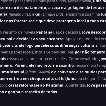
mentos passados de pais para filhos. Nesta novela,
uma da
 contra o desmatamento, a caça e a grilagem de terras n
aria
(Juliana Paes)
e
Gil
(Enrique Díaz)
ensinam à sua filha
Ju
ar nos forasteiros e que deve proteger o local a todo cu
o resumo da novela
Pantanal
, após décadas,
Jove descobr
seu pai e decide ir ao seu encontro
. Apesar de ter sido re
é Leôncio
,
ele logo percebe suas diferenças culturais
. Co
pelos peões locais, inclusive pelo seu pai,
por não ter jeito
rais
e isso causa uma briga entre eles. Como resultado,
Jov
Janeiro. Porém, ele não retorna sozinho
: nesse meio tem
 Juma Marruá
(Alanis Guillen)
e a convence a se mudar para
uem entrou em choque cultural foi Juma
ao chegar lá, f
po o
casal retornasse ao Pantanal
. A partir daí,
Jove pass
po e ganha o respeito de todos
.