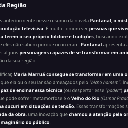
da Região
 anteriormente nesse resumo da novela
Pantanal
,
o mist
produção televisiva
. É muito comum ver
pessoas que viv
 terem o seu próprio folclore e tradições
, buscando expl
 eles não sabem porque ocorreram.
Pantanal
apresenta 
es alguns
personagens capazes de se transformar em ani
ão da sua região.
ificar,
Maria Marruá consegue se transformar em uma o
ue ela ou o seu lar são ameaçados pelo
“bicho homem”
. In
paz de ensinar essa técnica
(ou despertar esse
“poder”
)
pa
que pode sofrer metamorfose é o
Velho do Rio
(Osmar Prado
a sucuri em situações de tensão
. Essas transformações 
ada da obra
, uma inovação que
chamou a atenção pela or
maginário do público
.