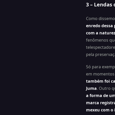
3 – Lendas 
Como dissemos
enredo dessa 
com a natureza
fenômenos que
telespectador
pela preservaç
Só para exempl
em momentos q
também foi ca
Juma
. Outro 
a forma de um
marca registr
mexeu com o i