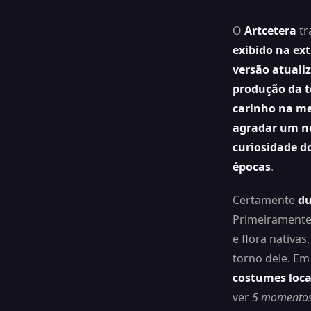
O
Artcetera
tr
exibido na ex
versão atuali
produção da t
carinho na me
agradar um no
curiosidade d
épocas
.
Certamente
du
Primeiramente
e flora nativas
torno dele. Em
costumes loca
ver
5 momento