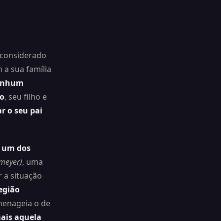
 considerado
m a sua família
nenhum
io
, seu filho e
r o seu pai
 um dos
meyer)
, uma
r a situação
egião
enageia o de
ais aquela