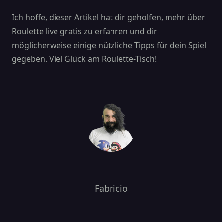
Ich hoffe, dieser Artikel hat dir geholfen, mehr über
Roulette live gratis zu erfahren und dir
möglicherweise einige nützliche Tipps für dein Spiel
gegeben. Viel Glück am Roulette-Tisch!
Fabricio