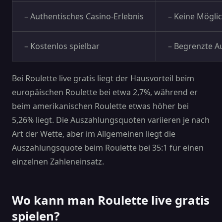
– Authentisches Casino-Erlebnis
– Keine Mögli
– Kostenlos spielbar
– Begrenzte A
Bei Roulette live gratis liegt der Hausvorteil beim
europäischen Roulette bei etwa 2,7%, während er
beim amerikanischen Roulette etwas höher bei
5,26% liegt. Die Auszahlungsquoten variieren je nach
Art der Wette, aber im Allgemeinen liegt die
Auszahlungsquote beim Roulette bei 35:1 für einen
einzelnen Zahleneinsatz.
Wo kann man Roulette live gratis
spielen?