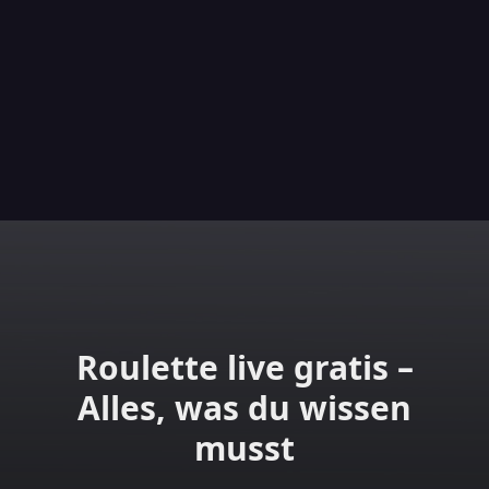
Roulette live gratis –
Alles, was du wissen
musst