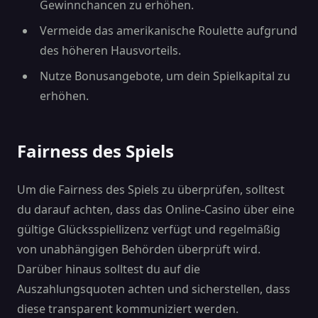
Gewinnchancen zu erhöhen.
Vermeide das amerikanische Roulette aufgrund
des höheren Hausvorteils.
Nutze Bonusangebote, um dein Spielkapital zu
erhöhen.
Fairness des Spiels
Um die Fairness des Spiels zu überprüfen, solltest
du darauf achten, dass das Online-Casino über eine
gültige Glücksspiellizenz verfügt und regelmäßig
von unabhängigen Behörden überprüft wird.
Darüber hinaus solltest du auf die
Auszahlungsquoten achten und sicherstellen, dass
diese transparent kommuniziert werden.