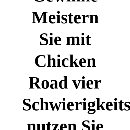
Meistern
Sie mit
Chicken
Road vier
Schwierigkeit
nutzen Sie