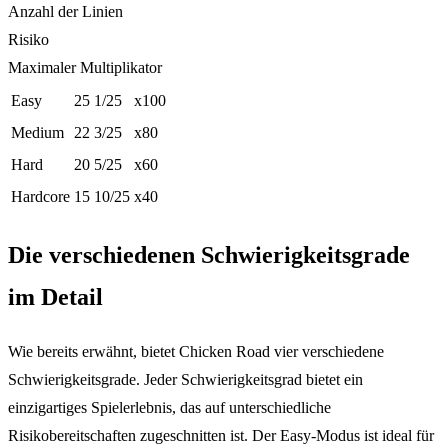
Anzahl der Linien
Risiko
Maximaler Multiplikator
Easy
25
1/25
x100
Medium
22
3/25
x80
Hard
20
5/25
x60
Hardcore
15
10/25
x40
Die verschiedenen Schwierigkeitsgrade
im Detail
Wie bereits erwähnt, bietet Chicken Road vier verschiedene
Schwierigkeitsgrade. Jeder Schwierigkeitsgrad bietet ein
einzigartiges Spielerlebnis, das auf unterschiedliche
Risikobereitschaften zugeschnitten ist. Der Easy-Modus ist ideal für