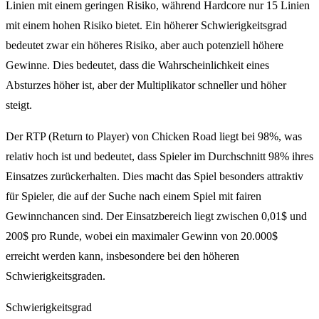
Linien mit einem geringen Risiko, während Hardcore nur 15 Linien
mit einem hohen Risiko bietet. Ein höherer Schwierigkeitsgrad
bedeutet zwar ein höheres Risiko, aber auch potenziell höhere
Gewinne. Dies bedeutet, dass die Wahrscheinlichkeit eines
Absturzes höher ist, aber der Multiplikator schneller und höher
steigt.
Der RTP (Return to Player) von Chicken Road liegt bei 98%, was
relativ hoch ist und bedeutet, dass Spieler im Durchschnitt 98% ihres
Einsatzes zurückerhalten. Dies macht das Spiel besonders attraktiv
für Spieler, die auf der Suche nach einem Spiel mit fairen
Gewinnchancen sind. Der Einsatzbereich liegt zwischen 0,01$ und
200$ pro Runde, wobei ein maximaler Gewinn von 20.000$
erreicht werden kann, insbesondere bei den höheren
Schwierigkeitsgraden.
Schwierigkeitsgrad