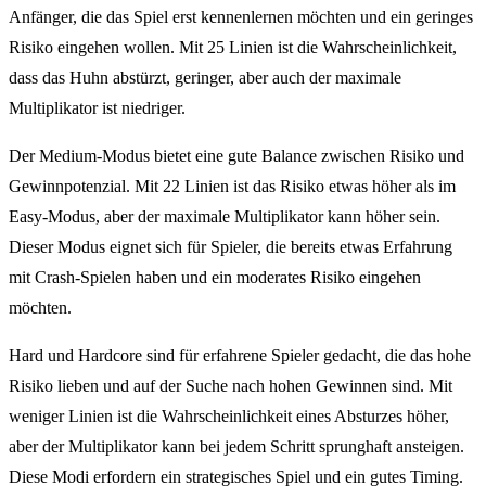
Anfänger, die das Spiel erst kennenlernen möchten und ein geringes
Risiko eingehen wollen. Mit 25 Linien ist die Wahrscheinlichkeit,
dass das Huhn abstürzt, geringer, aber auch der maximale
Multiplikator ist niedriger.
Der Medium-Modus bietet eine gute Balance zwischen Risiko und
Gewinnpotenzial. Mit 22 Linien ist das Risiko etwas höher als im
Easy-Modus, aber der maximale Multiplikator kann höher sein.
Dieser Modus eignet sich für Spieler, die bereits etwas Erfahrung
mit Crash-Spielen haben und ein moderates Risiko eingehen
möchten.
Hard und Hardcore sind für erfahrene Spieler gedacht, die das hohe
Risiko lieben und auf der Suche nach hohen Gewinnen sind. Mit
weniger Linien ist die Wahrscheinlichkeit eines Absturzes höher,
aber der Multiplikator kann bei jedem Schritt sprunghaft ansteigen.
Diese Modi erfordern ein strategisches Spiel und ein gutes Timing.