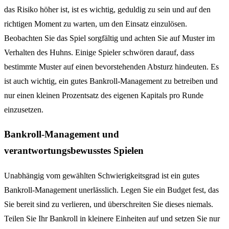
das Risiko höher ist, ist es wichtig, geduldig zu sein und auf den
richtigen Moment zu warten, um den Einsatz einzulösen.
Beobachten Sie das Spiel sorgfältig und achten Sie auf Muster im
Verhalten des Huhns. Einige Spieler schwören darauf, dass
bestimmte Muster auf einen bevorstehenden Absturz hindeuten. Es
ist auch wichtig, ein gutes Bankroll-Management zu betreiben und
nur einen kleinen Prozentsatz des eigenen Kapitals pro Runde
einzusetzen.
Bankroll-Management und
verantwortungsbewusstes Spielen
Unabhängig vom gewählten Schwierigkeitsgrad ist ein gutes
Bankroll-Management unerlässlich. Legen Sie ein Budget fest, das
Sie bereit sind zu verlieren, und überschreiten Sie dieses niemals.
Teilen Sie Ihr Bankroll in kleinere Einheiten auf und setzen Sie nur