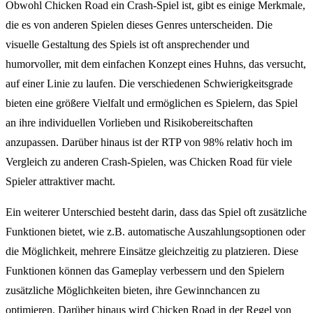
Obwohl Chicken Road ein Crash-Spiel ist, gibt es einige Merkmale,
die es von anderen Spielen dieses Genres unterscheiden. Die
visuelle Gestaltung des Spiels ist oft ansprechender und
humorvoller, mit dem einfachen Konzept eines Huhns, das versucht,
auf einer Linie zu laufen. Die verschiedenen Schwierigkeitsgrade
bieten eine größere Vielfalt und ermöglichen es Spielern, das Spiel
an ihre individuellen Vorlieben und Risikobereitschaften
anzupassen. Darüber hinaus ist der RTP von 98% relativ hoch im
Vergleich zu anderen Crash-Spielen, was Chicken Road für viele
Spieler attraktiver macht.
Ein weiterer Unterschied besteht darin, dass das Spiel oft zusätzliche
Funktionen bietet, wie z.B. automatische Auszahlungsoptionen oder
die Möglichkeit, mehrere Einsätze gleichzeitig zu platzieren. Diese
Funktionen können das Gameplay verbessern und den Spielern
zusätzliche Möglichkeiten bieten, ihre Gewinnchancen zu
optimieren. Darüber hinaus wird Chicken Road in der Regel von