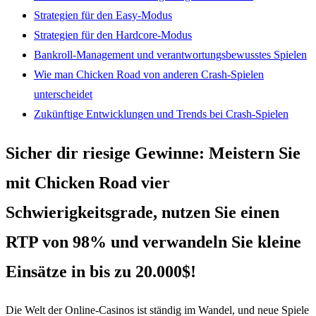
Strategien für den Easy-Modus
Strategien für den Hardcore-Modus
Bankroll-Management und verantwortungsbewusstes Spielen
Wie man Chicken Road von anderen Crash-Spielen
unterscheidet
Zukünftige Entwicklungen und Trends bei Crash-Spielen
Sicher dir riesige Gewinne: Meistern Sie
mit Chicken Road vier
Schwierigkeitsgrade, nutzen Sie einen
RTP von 98% und verwandeln Sie kleine
Einsätze in bis zu 20.000$!
Die Welt der Online-Casinos ist ständig im Wandel, und neue Spiele