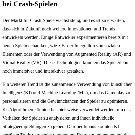
bei Crash-Spielen
Der Markt für Crash-Spiele wächst stetig, und es ist zu erwarten,
dass sich in Zukunft noch weitere Innovationen und Trends
entwickeln werden. Einige Entwickler experimentieren bereits mit
neuen Spielmechaniken, wie z.B. der Integration von sozialen
Elementen oder der Verwendung von Augmented Reality (AR) und
Virtual Reality (VR). Diese Technologien könnten das Spielerlebnis
noch immersiver und interaktiver gestalten.
Ein weiterer Trend ist die zunehmende Verwendung von künstlicher
Intelligenz (KI) und Machine Learning (ML), um das Gameplay zu
personalisieren und die Gewinnchancen der Spieler zu optimieren.
KI-Algorithmen könnten beispielsweise verwendet werden, um das
Verhalten der Spieler zu analysieren und ihnen individuelle
Strategieempfehlungen zu geben. Darüber hinaus könnten KI-
gestützte Tools verwendet werden, um Betrug zu erkennen und die