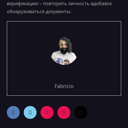
верификацию – повторить личность вдобавок
обнаруживаться документы.
Fabricio