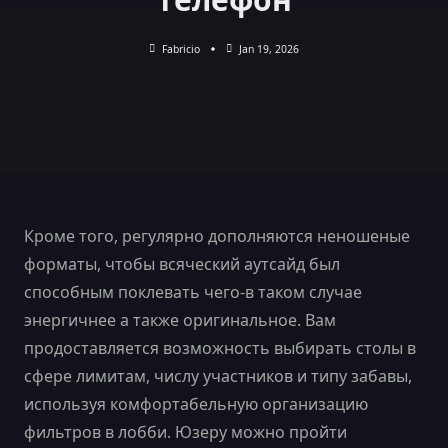
Fabricio
Jan 19, 2026
Кроме того, регулярно дополняются неношеные
форматы, чтобы всяческий аутсайд был
способным поклевать чего-в таком случае
энергичнее а также оригинальное. Вам
продоставляется возможность выбирать столы в
сфере лимитам, числу участников и типу забавы,
используя комфортабельную организацию
фильтров в лобби. Юзеру можно пройти