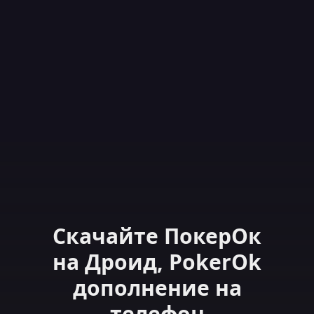
Скачайте ПокерОк
на Дроид, PokerOk
дополнение на
телефон