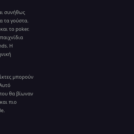
αι συνήθως
α τα γούστα.
και το poker.
παιχνίδια
nds. Η
ηνική
ίκτες μπορούν
 Αυτό
 που θα βίωναν
και πιο
e.