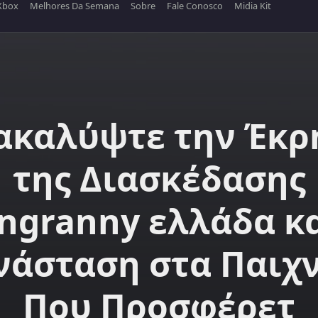
Xbox
Melhores Da Semana
Sobre
Fale Conosco
Midia Kit
ακαλύψτε την Έκρ
της Διασκέδασης
ingranny ελλάδα κα
νάσταση στα Παιχν
Που Προσφέρετ