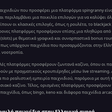
αιχνιδιών που προσφέρει μια πλατφόρμα spingranny είν
αι περιλαμβάνει μια ποικιλία επιλογών για να καλύψει όλ
ίπουν οι κλασικές επιλογές, όπως η ρουλέτα, το blackjack 
χρονες πλατφόρμες προσφέρουν επίσης μια πληθώρα από 
(slots) με θεματικά γραφικά και συναρπαστικά bonus rou
 πως υπάρχουν παιχνίδια που προσαρμόζονται στην Ελλ
 νοοτροπία.
λές πλατφόρμες προσφέρουν ζωντανά καζίνο, όπου οι πα
ούν με πραγματικούς κρουπιέρηδες μέσω live streaming.
α πιο ρεαλιστική εμπειρία παιχνιδιού, παρόμοια με αυτή
σιακό καζίνο. Τέλος, ορισμένες πλατφόρμες προσφέρουν 
 παιχνίδια, όπως bingo, keno και διάφορα παιχνίδια arcad
οφιλή παιχνίδια στην Ελληνική αγορά