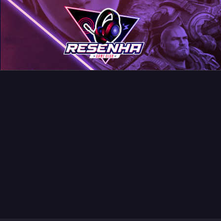
Skip
to
content