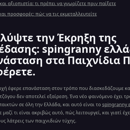
αι αξιοπιστία: τι πρέπει να γνωρίζετε πριν παίξετε
αι προσφορές: πώς να τις εκμεταλλευτείτε
λύψτε την Έκρηξη της
έδασης: spingranny ελλά
νάσταση στα Παιχνίδια 
έρετε.
χή έφερε επανάσταση στον τρόπο που διασκεδάζουμε κα
τζόγου δεν αποτελεί εξαίρεση. Ένα νέο φαινόμενο έχει τρ
αικτών σε όλη την Ελλάδα, και αυτό είναι το
spingranny 
μαζί τι είναι ακριβώς αυτό, πώς λειτουργεί, και γιατί έχε
υς λάτρεις των παιχνιδιών τύχης.