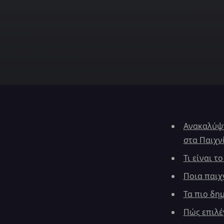
Ανακαλύψτ
στα Παιχν
Τι είναι τ
Ποια παιχ
Τα πιο δη
Πώς επιλέ