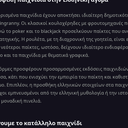
ορισμένα παιχνίδια έχουν αποκτήσει ιδιαίτερη δημοτικότ
ngranny. Οι κλασικοί κουλοχέρηδες με φρουτομηχανές 
νώ το poker και το blackjack προσελκύουν παίκτες που α
τηγικής. Η ρουλέτα, με τη διαχρονική της γοητεία, είναι
 νεότεροι παίκτες, ωστόσο, δείχνουν ιδιαίτερο ενδιαφέρο
ο και τα παιχνίδια με θεματικά γραφικά.
όρμες προσφέρουν προσαρμοσμένες εκδόσεις παιχνιδιών
α, κάτι που ενισχύει την εμπειρία του παίκτη και καθιστ
ο. Επιπλέον, η προσθήκη ελληνικών στοιχείων στα παιχν
χοι εμπνευσμένοι από την ελληνική μυθολογία ή την ιστο
 μοναδική πινελιά.
ουμε το κατάλληλο παιχνίδι