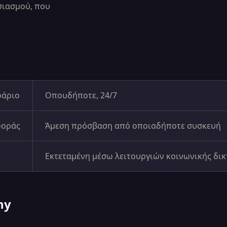
σιασμού, που
ράριο
Οπουδήποτε, 24/7
φοράς
Άμεση πρόσβαση από οποιαδήποτε συσκευή
Εκτεταμένη μέσω λειτουργιών κοινωνικής δι
ny