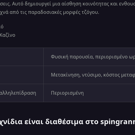
σεις. Αυτό δημιουργεί μια αίσθηση κοινότητας και ενθου
χνά από τις παραδοσιακές μορφές τζόγου.
κό
Καζίνο
Φυσική παρουσία, περιορισμένο ω
Μετακίνηση, ντύσιμο, κόστος μετα
 αλληλεπίδραση
Περιορισμένη
χνίδια είναι διαθέσιμα στο spingran