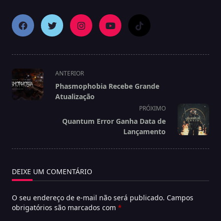
<span
ANTERIOR
class="nav-
Phasmophobia Recebe Grande
subtitle
Atualização
screen-
PRÓXIMO
reader-
Quantum Error Ganha Data de
text">Página</span>
Lançamento
DEIXE UM COMENTÁRIO
O seu endereço de e-mail não será publicado.
Campos
obrigatórios são marcados com
*