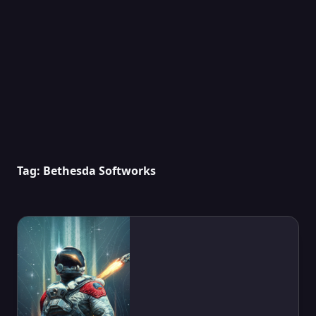
Tag:
Bethesda Softworks