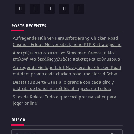
POSTS RECENTES
Aufregende Hühner-Herausforderung Chicken Road
Casino – Erlebe Nervenkitzel, hohe RTP & strategische
Ανατρέξτε στα στατιστικά Stoiximan Greece, η Νο1
επιλογή για δεκάδες χιλιάδες παίκτες και καθημερινά
Aufregende Geflügelfahrt Navigiere die Chicken Road
mit dem promo code chicken road, meistere 4 Schw
Desata tu suerte Gana a lo grande con cada giro y
disfruta de bonos increíbles al ingresar a 1xslots
Sites de Roleta: Tudo o que você precisa saber para
jogar online
BUSCA