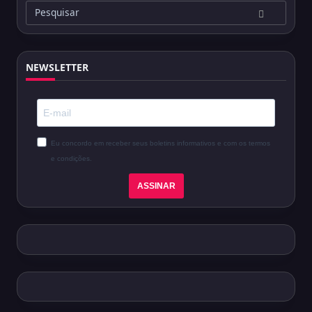
A Bethesda acaba de anunciar o novo
membro da tripulação de Starfield, Vasco.
Buscar
por:
Pete Hines revelou que mods permitirão criar
planetas.
NEWSLETTER
Eu concordo em receber seus boletins informativos e com os termos
e condições.
ASSINAR