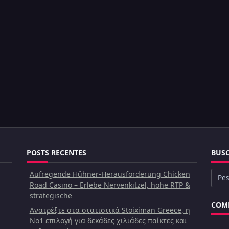
POSTS RECENTES
BUS
Aufregende Hühner-Herausforderung Chicken
Busc
Road Casino – Erlebe Nervenkitzel, hohe RTP &
por:
strategische
COME
Ανατρέξτε στα στατιστικά Stoiximan Greece, η
Νο1 επιλογή για δεκάδες χιλιάδες παίκτες και