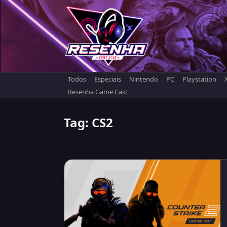
Skip
to
content
Todos
Especiais
Nintendo
PC
Playstation
Resenha Game Cast
Tag:
CS2