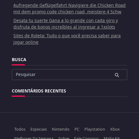
Aufregende Geflügelfahrt Navigiere die Chicken Road
mit dem promo code chicken road, meistere 4 Schw
Desata tu suerte Gana a lo grande con cada giro y
disfruta de bonos increíbles al ingresar a 1xslots
Sites de Roleta: Tudo o que você precisa saber para
jogar online
BUSCA
Buscar
por:
COMENTÁRIOS RECENTES
Todos
Especiais
Nintendo
PC
Playstation
Xbox
Melhores Da Semana
Sobre
Fale Conosco
Midia Kit