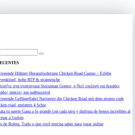
RECENTES
regende Hühner-Herausforderung Chicken Road Casino – Erlebe
venkitzel, hohe RTP & strategische
τρέξτε στα στατιστικά Stoiximan Greece, η Νο1 επιλογή για δεκάδες
ιάδες παίκτες και καθημερινά
regende Geflügelfahrt Navigiere die Chicken Road mit dem promo code
cken road, meistere 4 Schw
ata tu suerte Gana a lo grande con cada giro y disfruta de bonos increíbles al
resar a 1xslots
es de Roleta: Tudo o que você precisa saber para jogar online