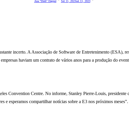
Ana "Dieb" Dapper
Set 11, 2023
Set 11, 2023
astante incerto. A Associação de Software de Entretenimento (ESA), re
s empresas haviam um contrato de vários anos para a produção do even
eles Convention Centre. No informe, Stanley Pierre-Louis, presidente 
es e esperamos compartilhar notícias sobre a E3 nos próximos meses”.