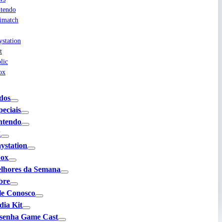
tendo
imatch
ystation
t
lic
ox
dos
peciais
ntendo
C
aystation
ox
lhores da Semana
bre
le Conosco
dia Kit
senha Game Cast