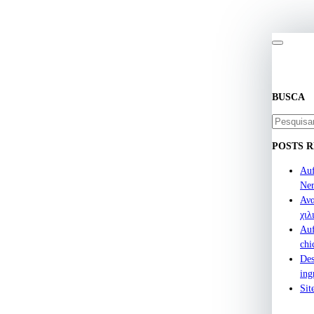
BUSCA
Buscar
por:
POSTS 
Auf
Ner
Ανα
χιλ
Auf
chi
Des
ing
Sit