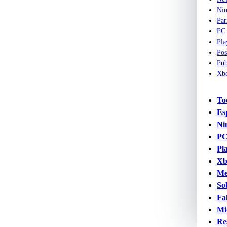
Nin
Par
PC
Pla
Pos
Pub
Xb
To
Es
Ni
P
Pl
Xb
Me
So
Fa
Mi
Re