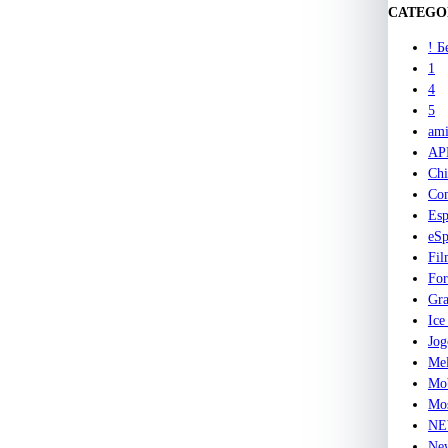
CATEGO
! Б
1
4
5
ami
AP
Chi
Co
Esp
eSp
Fil
Fo
Gra
Ice
Jog
Mel
Mob
Mos
N
Ne