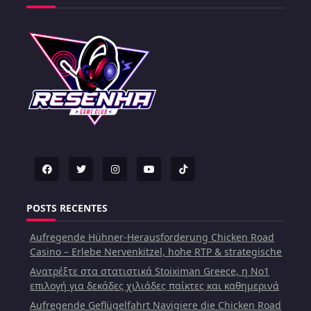
POSTS RECENTES
Aufregende Hühner-Herausforderung Chicken Road
Casino – Erlebe Nervenkitzel, hohe RTP & strategische
Ανατρέξτε στα στατιστικά Stoiximan Greece, η Νο1
επιλογή για δεκάδες χιλιάδες παίκτες και καθημερινά
Aufregende Geflügelfahrt Navigiere die Chicken Road