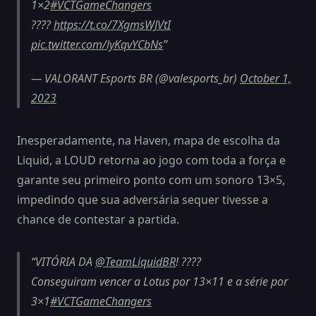
1×2
#VCTGameChangers
????
https://t.co/7XgmsWJVtI
pic.twitter.com/lyKqvYCbNs
— VALORANT Esports BR (@valesports_br)
October 1,
2023
Inesperadamente, na Haven, mapa de escolha da
Liquid, a LOUD retorna ao jogo com toda a força e
garante seu primeiro ponto com um sonoro 13×5,
impedindo que sua adversária sequer tivesse a
chance de contestar a partida.
VITÓRIA DA
@TeamLiquidBR
! ????
Conseguiram vencer a Lotus por 13×11 e a série por
3×1
#VCTGameChangers