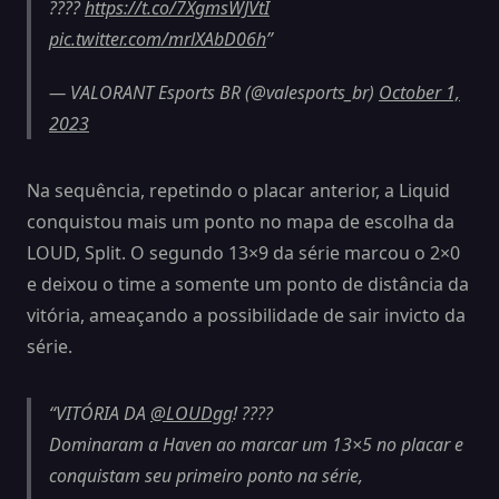
????
https://t.co/7XgmsWJVtI
pic.twitter.com/mrlXAbD06h
— VALORANT Esports BR (@valesports_br)
October 1,
2023
Na sequência, repetindo o placar anterior, a Liquid
conquistou mais um ponto no mapa de escolha da
LOUD, Split. O segundo 13×9 da série marcou o 2×0
e deixou o time a somente um ponto de distância da
vitória, ameaçando a possibilidade de sair invicto da
série.
VITÓRIA DA
@LOUDgg
! ????
Dominaram a Haven ao marcar um 13×5 no placar e
conquistam seu primeiro ponto na série,