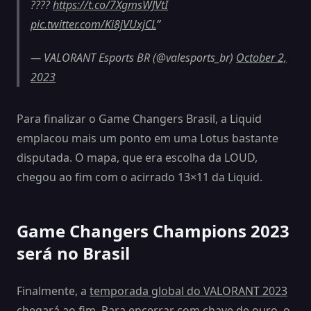
????
https://t.co/7XgmsWJVtI
pic.twitter.com/Ki8jVUxjCL
— VALORANT Esports BR (@valesports_br)
October 2,
2023
Para finalizar o Game Changers Brasil, a Liquid
emplacou mais um ponto em uma Lotus bastante
disputada. O mapa, que era escolha da LOUD,
chegou ao fim com o acirrado 13×11 da Liquid.
Game Changers Champions 2023
será no Brasil
Finalmente, a
temporada global do VALORANT 2023
chegará ao fim
. Para encerrar com chave de ouro, o