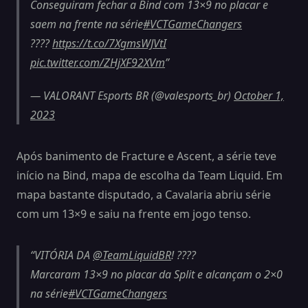
Conseguiram fechar a Bind com 13×9 no placar e
saem na frente na série
#VCTGameChangers
????
https://t.co/7XgmsWJVtI
pic.twitter.com/ZHjXF92XVm
— VALORANT Esports BR (@valesports_br)
October 1,
2023
Após banimento de Fracture e Ascent, a série teve
início na Bind, mapa de escolha da Team Liquid. Em
mapa bastante disputado, a Cavalaria abriu série
com um 13×9 e saiu na frente em jogo tenso.
VITÓRIA DA
@TeamLiquidBR
! ????
Marcaram 13×9 no placar da Split e alcançam o 2×0
na série
#VCTGameChangers