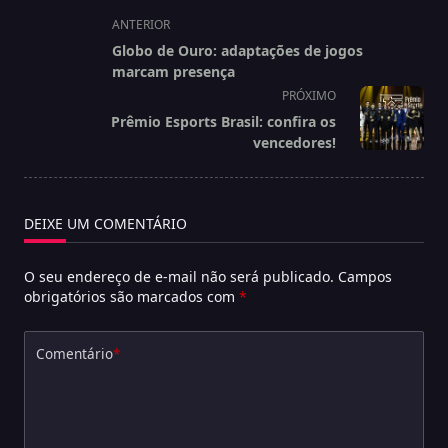
<span
ANTERIOR
class="nav-
Globo de Ouro: adaptações de jogos
subtitle
marcam presença
screen-
PRÓXIMO
reader-
Prêmio Esports Brasil: confira os
text">Página</span>
vencedores!
DEIXE UM COMENTÁRIO
O seu endereço de e-mail não será publicado.
Campos
obrigatórios são marcados com
*
Comentário
*