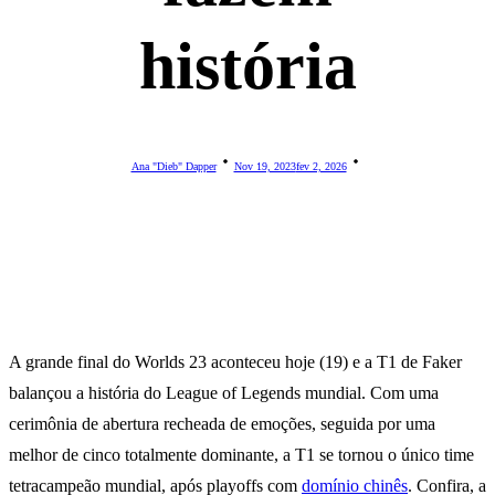
história
Ana "Dieb" Dapper
Nov 19, 2023
Fev 2, 2026
A grande final do Worlds 23 aconteceu hoje (19) e a T1 de Faker
balançou a história do League of Legends mundial. Com uma
cerimônia de abertura recheada de emoções, seguida por uma
melhor de cinco totalmente dominante, a T1 se tornou o único time
tetracampeão mundial, após playoffs com
domínio chinês
. Confira, a