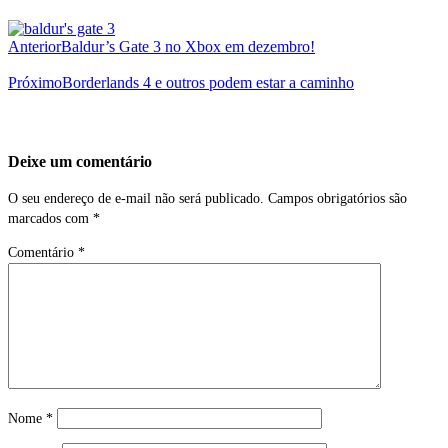
<span
Anterior
Baldur’s Gate 3 no Xbox em dezembro!
class="nav-
subtitle
Próximo
Borderlands 4 e outros podem estar a caminho
screen-
reader-
Deixe um comentário
text">Página</span>
O seu endereço de e-mail não será publicado.
Campos obrigatórios são
marcados com
*
Comentário
*
Nome
*