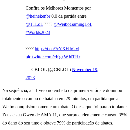
Confira os Melhores Momentos por
@heinekenbr
0.0 da partida entre
@T1LoL
????
@WeiboGamingLoL
#Worlds2023
????
https://t.co/7rYXHJrGvi
pic.twitter.com/cKgxWJdTHr
— CBLOL (@CBLOL)
November 19,
2023
Na sequência, a T1 veio no embalo da primeira vitória e dominou
totalmente o campo de batalha em 29 minutos, em partida que a
Weibo conquistou somente um abate. O destaque foi para o toplaner
Zeus e sua Gwen de AMA 11, que surpreendentemente causou 35%
do dano do seu time e obteve 79% de participação de abates.