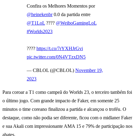
Confira os Melhores Momentos por
@heinekenbr
0.0 da partida entre
@T1LoL
????
@WeiboGamingLoL
#Worlds2023
????
https://t.co/7rYXHJrGvi
pic.twitter.com/0N4VTzxDN5
— CBLOL (@CBLOL)
November 19,
2023
Para coroar a T1 como campeã do Worlds 23, o terceiro também foi
o último jogo. Com grande impacto de Faker, em somente 25
minutos o time coreano finalizou a partida e alcançou o troféu. O
destaque, como não podia ser diferente, ficou com o midlaner Faker
e sua Akali com impressionante AMA 15 e 79% de participação nos
abates.